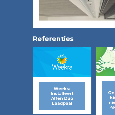
Referenties
Weekra
On
Installeert
ki
Alfen Duo
ni
Laadpaal
4K