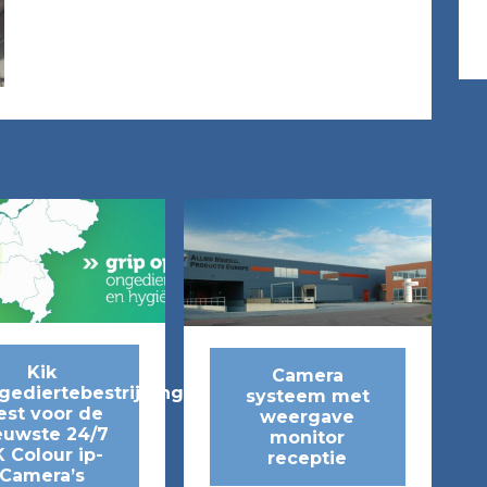
Kik
Camera
gediertebestrijding
systeem met
est voor de
weergave
euwste 24/7
monitor
 Colour ip-
receptie
Camera’s