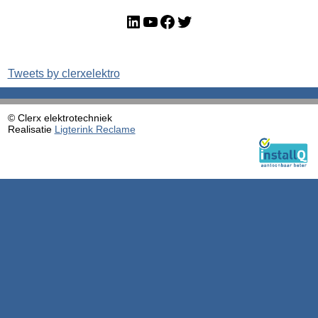
LinkedIn
YouTube
Facebook
Twitter
Tweets by clerxelektro
© Clerx elektrotechniek
Realisatie
Ligterink Reclame