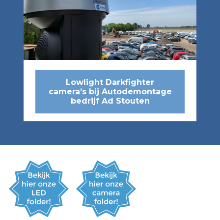
Lowlight Darkfighter
camera’s bij Autodemontage
bedrijf Ad Stouten