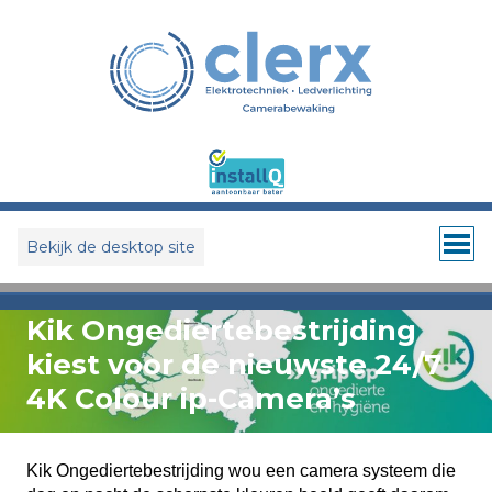
Bekijk de desktop site
Kik Ongediertebestrijding
kiest voor de nieuwste 24/7
4K Colour ip-Camera’s
Kik Ongediertebestrijding wou een camera systeem die