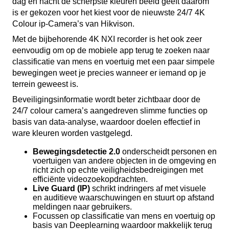
dag en nacht de scherpste kleuren beeld geeft daarom
is er gekozen voor het kiest voor de nieuwste 24/7 4K
Colour ip-Camera’s van Hikvison.
Met de bijbehorende 4K NXI recorder is het ook zeer
eenvoudig om op de mobiele app terug te zoeken naar
classificatie van mens en voertuig met een paar simpele
bewegingen weet je precies wanneer er iemand op je
terrein geweest is.
Beveiligingsinformatie wordt beter zichtbaar door de
24/7 colour camera’s aangedreven slimme functies op
basis van data-analyse, waardoor doelen effectief in
ware kleuren worden vastgelegd.
Bewegingsdetectie 2.0
onderscheidt personen en
voertuigen van andere objecten in de omgeving en
richt zich op echte veiligheidsbedreigingen met
efficiënte videozoekopdrachten.
Live Guard (IP)
schrikt indringers af met visuele
en auditieve waarschuwingen en stuurt op afstand
meldingen naar gebruikers.
Focussen op classificatie van mens en voertuig op
basis van Deeplearning waardoor makkelijk terug