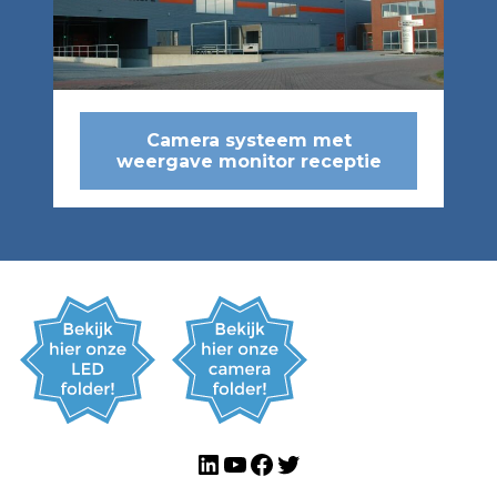
Camera systeem met
weergave monitor receptie
LinkedIn
YouTube
Facebook
Twitter