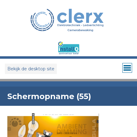
Bekijk de desktop site
Schermopname (55)