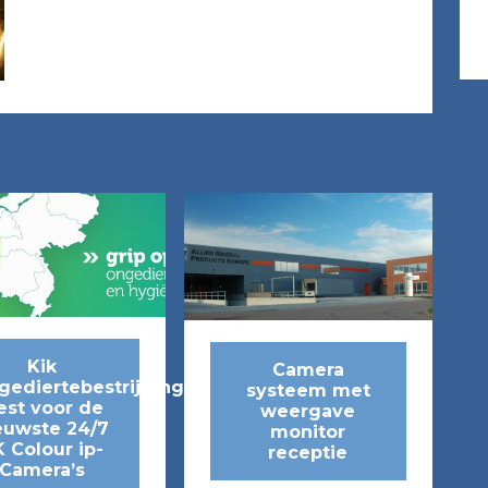
Kik
Camera
gediertebestrijding
systeem met
est voor de
weergave
euwste 24/7
monitor
 Colour ip-
receptie
Camera’s