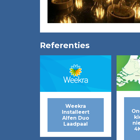
Referenties
Weekra
On
Installeert
ki
Alfen Duo
ni
Laadpaal
4K