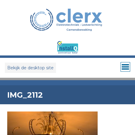
Bekijk de desktop site
IMG_2112