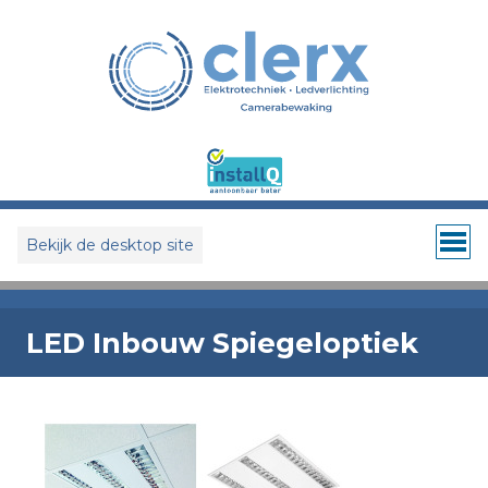
Bekijk de desktop site
LED Inbouw Spiegeloptiek