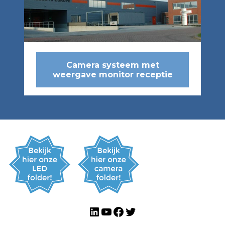
Camera systeem met
weergave monitor receptie
LinkedIn
YouTube
Facebook
Twitter