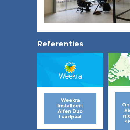
Referenties
Weekra
On
Installeert
ki
Alfen Duo
ni
Laadpaal
4K