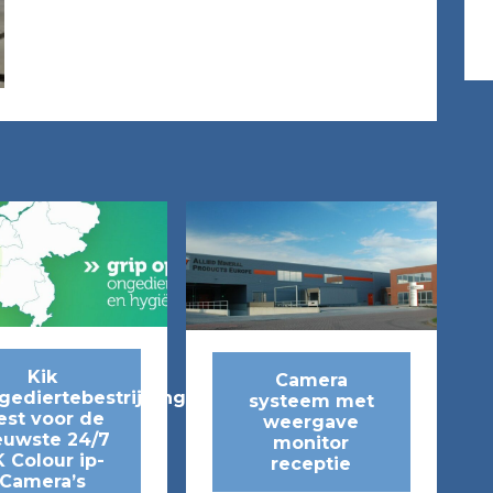
Kik
Camera
gediertebestrijding
systeem met
est voor de
weergave
euwste 24/7
monitor
 Colour ip-
receptie
Camera’s