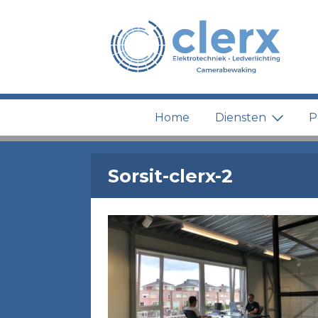
Home
Diensten
P
Sorsit-clerx-2