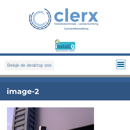
Bekijk de desktop site
image-2