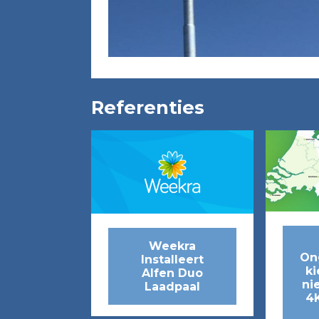
Referenties
Weekra
On
Installeert
ki
Alfen Duo
ni
Laadpaal
4K