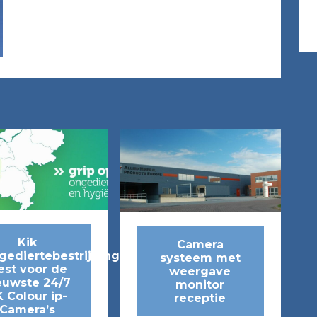
Kik
Camera
gediertebestrijding
systeem met
est voor de
weergave
euwste 24/7
monitor
 Colour ip-
receptie
Camera’s